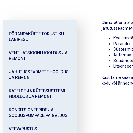
ClimateControl p
jahutusseadmete 
PÕRANDAKÜTTE TORUSTIKU
Keevitust
LÄBIPESU
Parandus-
Süsteemid
VENTILATSIOONI HOOLDUS JA
Automaati
REMONT
Seadmete
Litsenseer
JAHUTUSSEADMETE HOOLDUS
JA REMONT
Kasutame kaasaeg
kodu või ärihoon
KATELDE JA KÜTTESÜSTEEMI
HOOLDUS JA REMONT
KONDITSIONEERIDE JA
SOOJUSPUMPADE PAIGALDUS
VEEVARUSTUS