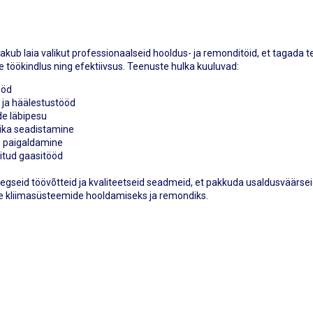
akub laia valikut professionaalseid hooldus- ja remonditöid, et tagada 
töökindlus ning efektiivsus. Teenuste hulka kuuluvad:
ööd
 ja häälestustööd
e läbipesu
ka seadistamine
 paigaldamine
itud gaasitööd
seid töövõtteid ja kvaliteetseid seadmeid, et pakkuda usaldusväärseid
e kliimasüsteemide hooldamiseks ja remondiks.