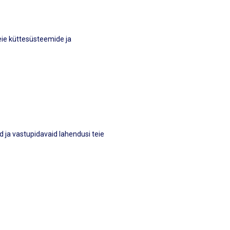
teie küttesüsteemide ja
 ja vastupidavaid lahendusi teie