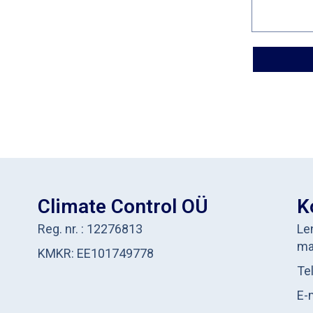
Climate Control OÜ
K
Reg. nr. : 12276813
Le
ma
KMKR: EE101749778
Te
E-