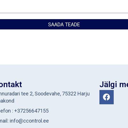
SAADA TEADE
ontakt
Jälgi m
nnuradari tee 2, Soodevahe, 75322 Harju
akond
lefon : +37256647155
mail: info@ccontrol.ee