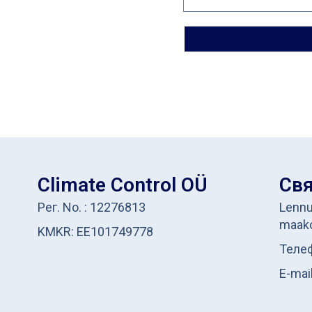
Climate Control OÜ
Свя
Рег. No. : 12276813
Lennu
maak
KMKR: EE101749778
Телеф
E-mai